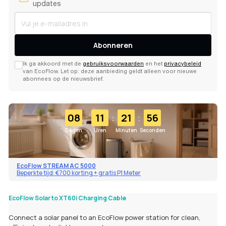
updates
Abonneren
Ik ga akkoord met de
gebruiksvoorwaarden
en het
privacybeleid
van EcoFlow. Let op: deze aanbieding geldt alleen voor nieuwe
abonnees op de nieuwsbrief.
:
:
:
08
11
21
55
Dagen
Uren
Minuten
Seconden
EcoFlow STREAM AC 5000
Beperkte tijd: €700 korting + gratis P1 Meter
EcoFlow Solar to XT60i Charging Cable
Connect a solar panel to an EcoFlow power station for clean,