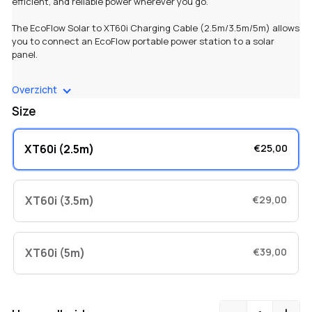
efficient, and reliable power wherever you go.
The EcoFlow Solar to XT60i Charging Cable (2.5m/3.5m/5m) allows
you to connect an EcoFlow portable power station to a solar
panel.
Specifications
- Solar to XT60i Charging Cable
Overzicht
Works best with
- RIVER 2/RIVER 2 Max/RIVER 2 Pro/DELTA 2/DELTA
Size
Max (2000)/DELTA Pro
XT60i (2.5m)
€25,00
Cable type
- Solar to XT60i Charging Cable
Length
- 2.5m/3.5m/5m
XT60i (3.5m)
€29,00
Package includes
- 2.5m/3.5m/5m EcoFlow Solar to XT60i
Charging Cable ×1
XT60i (5m)
€39,00