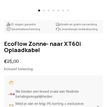
30 dagen garantie
Snelle en gratis verzending
Garantiebescherming
Levenslange ondersteuning
EcoFlow Zonne- naar XT60i
Oplaadkabel
Normale
€25,00
prijs
Inclusief belasting.
We bieden een breed scala aan flexibele
betalingsmogelijkheden.
Meld je aan en krijg 8% korting + exclusieve