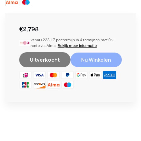
€2.798
Vanaf €233,17 per termijn in 4 termijnen met 0%
rente via Alma.
Bekijk meer informatie
Uitverkocht
Nu Winkelen
Product
toevoegen
aan
uw
winkelwagen