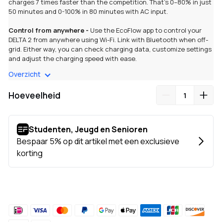
charges 7 times faster than the competition. That’s 0–80% in just
50 minutes and 0-100% in 80 minutes with AC input.
Control from anywhere -
Use the EcoFlow app to control your
DELTA 2 from anywhere using Wi-Fi. Link with Bluetooth when off-
grid. Either way, you can check charging data, customize settings
and adjust the charging speed with ease.
Overzicht
Built to last 6x longer -
Get 10 years of daily use until hitting 80%
of its original capacity. That’s down to its LFP battery chemistry
Hoeveelheid
giving you 3000+ cycles.
Smart Generator
: Connecting DELTA Pro/DELTA Max/DELTA 2 to
Smart Generator to charge up during extended blackouts.