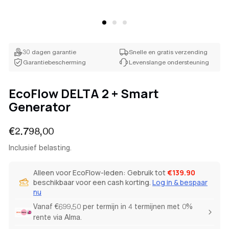
30 dagen garantie
Snelle en gratis verzending
Garantiebescherming
Levenslange ondersteuning
EcoFlow DELTA 2 + Smart
Generator
Normale
€2.798,00
prijs
Inclusief belasting.
Alleen voor EcoFlow-leden: Gebruik tot
€139.90
beschikbaar voor een cash korting.
Log in & bespaar
nu
Vanaf €699,50 per termijn in 4 termijnen met 0%
rente via Alma.