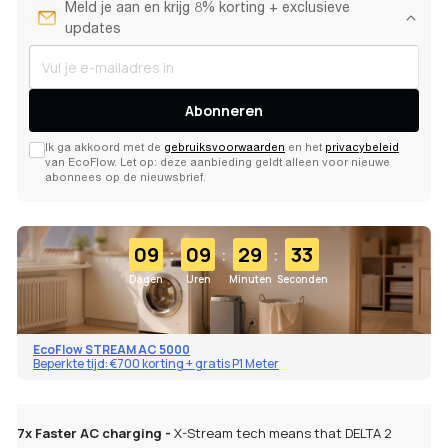
Meld je aan en krijg 8% korting + exclusieve
updates
Abonneren
Ik ga akkoord met de
gebruiksvoorwaarden
en het
privacybeleid
van EcoFlow. Let op: deze aanbieding geldt alleen voor nieuwe
abonnees op de nieuwsbrief.
:
:
:
09
09
29
33
Dagen
Uren
Minuten
Seconden
EcoFlow STREAM AC 5000
Beperkte tijd: €700 korting + gratis P1 Meter
7x Faster AC charging -
X-Stream tech means that DELTA 2