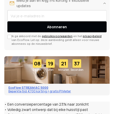
Meld je aan en krijg 8% korting + exclusieve
updates
Abonneren
Ik ga akkoord met de
gebruiksvoorwaarden
en het
privacybeleid
van EcoFlow. Let op: deze aanbieding geldt alleen voor nieuwe
abonnees op de nieuwsbrief.
:
:
:
08
19
21
36
Dagen
Uren
Minuten
Seconden
EcoFlow STREAM AC 5000
Beperkte tijd: €700 korting + gratis P1 Meter
• Een conversiepercentage van 23% naar zonlicht
• Volledig zwart ontwerp dat bij elke huisstijl past