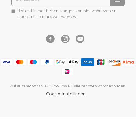
U stemt in met het ontvangen van nieuwsbrieven en
marketing-e-mails van EcoFlow.
Facebook
Instagram
YouTube
Auteursrecht © 2026
EcoFlow NL
.Alle rechten voorbehouden.
Cookie-instellingen
Gebruik
de
pijltjestoetsen