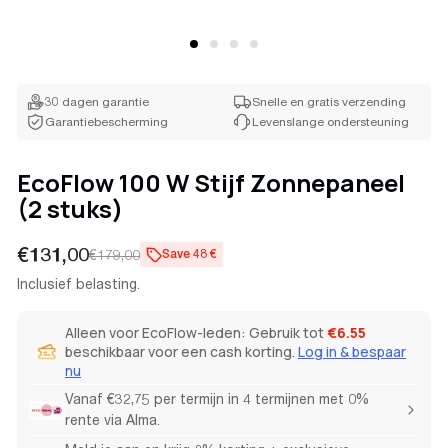
Krijg 8% korting
30 dagen garantie
Snelle en gratis verzending
Garantiebescherming
Levenslange ondersteuning
EcoFlow 100 W Stijf Zonnepaneel
(2 stuks)
Verkoopprijs
Normale
€131,00
€179,00
Save 48 €
prijs
Inclusief belasting.
Alleen voor EcoFlow-leden: Gebruik tot
€6.55
beschikbaar voor een cash korting.
Log in & bespaar
nu
Vanaf €32,75 per termijn in 4 termijnen met 0%
rente via Alma.