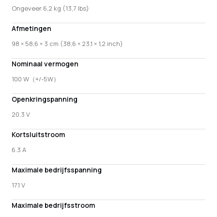
Ongeveer 6,2 kg (13,7 lbs)
Afmetingen
98 × 58,6 × 3 cm (38,6 × 23,1 × 1,2 inch)
Nominaal vermogen
100 W（+/-5W）
Openkringspanning
20.3 V
Kortsluitstroom
6.3 A
Maximale bedrijfsspanning
17.1 V
Maximale bedrijfsstroom