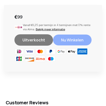
€99
Vanaf €8,25 per termijn in 4 termijnen met 0% rente
via Alma.
Bekijk meer informatie
Uitverkocht
Nu Winkelen
Product
toevoegen
aan
uw
winkelwagen
Customer Reviews