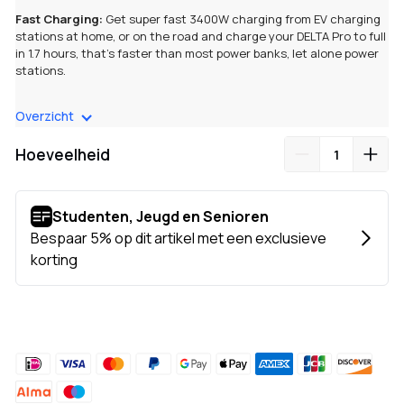
Fast Charging:
Get super fast 3400W charging from EV charging
stations at home, or on the road and charge your DELTA Pro to full
in 1.7 hours, that's faster than most power banks, let alone power
stations.
Wide Compatibility
: Supports Type 2 connectors (Mennekes).
Overzicht
This makes your portable power supply chargeable at thousands
of EV charging stations.
Hoeveelheid