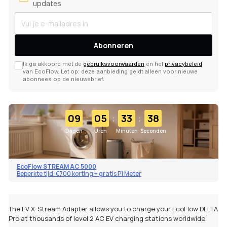
updates
Abonneren
Ik ga akkoord met de
gebruiksvoorwaarden
en het
privacybeleid
van EcoFlow. Let op: deze aanbieding geldt alleen voor nieuwe
abonnees op de nieuwsbrief.
:
:
:
09
05
33
38
Dagen
Uren
Minuten
Seconden
EcoFlow STREAM AC 5000
Beperkte tijd: €700 korting + gratis P1 Meter
The EV X-Stream Adapter allows you to charge your EcoFlow DELTA
Pro at thousands of level 2 AC EV charging stations worldwide.