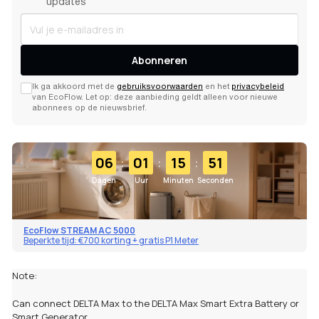
updates
Abonneren
Ik ga akkoord met de
gebruiksvoorwaarden
en het
privacybeleid
van EcoFlow. Let op: deze aanbieding geldt alleen voor nieuwe
abonnees op de nieuwsbrief.
:
:
:
06
01
15
51
Dagen
Uur
Minuten
Seconden
EcoFlow STREAM AC 5000
Beperkte tijd: €700 korting + gratis P1 Meter
Note:
Can connect DELTA Max to the DELTA Max Smart Extra Battery or
Smart Generator.