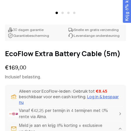
Krijg 8% korting
Nederland (Nederlands / € EUR)
30 dagen garantie
Snelle en gratis verzending
Garantiebescherming
Levenslange ondersteuning
EcoFlow Extra Battery Cable (5m)
Normale
€169,00
prijs
Inclusief belasting.
Alleen voor EcoFlow-leden: Gebruik tot
€8.45
beschikbaar voor een cash korting.
Log in & bespaar
nu
Vanaf €42,25 per termijn in 4 termijnen met 0%
rente via Alma.
Meld je aan en krijg 8% korting + exclusieve