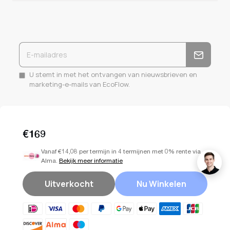
U stemt in met het ontvangen van nieuwsbrieven en
marketing-e-mails van EcoFlow.
€169
Facebook
Instagram
YouTube
Vanaf €14,08 per termijn in 4 termijnen met 0% rente via
Alma.
Bekijk meer informatie
Uitverkocht
Nu Winkelen
Auteursrecht © 2026
EcoFlow NL
.Alle rechten voorbehouden.
Cookie-instellingen