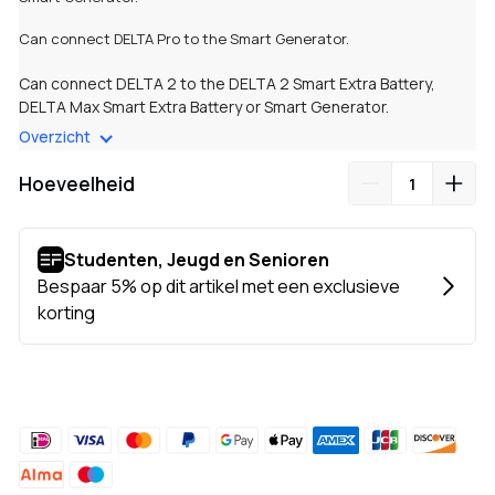
Can connect DELTA Pro to the Smart Generator.
Can connect
DELTA 2
to the DELTA 2 Smart
Extra Battery
,
DELTA Max
Smart Extra Battery or
Smart Generator
.
Overzicht
EcoFlow DELTA Pro to Smart Generator Adapter
(sold
separately) is necessary when the DELTA Pro is connected to
Hoeveelheid
the Smart Generator.
Length: 16 ft (5m)